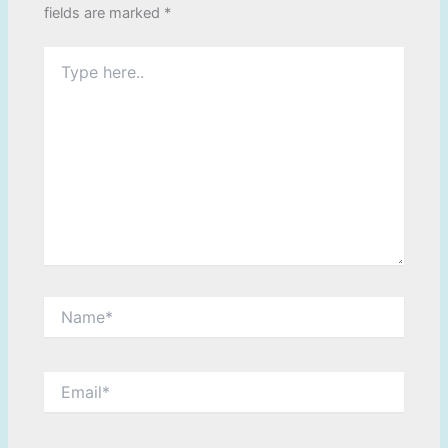
fields are marked
*
Type
here..
Name*
Email*