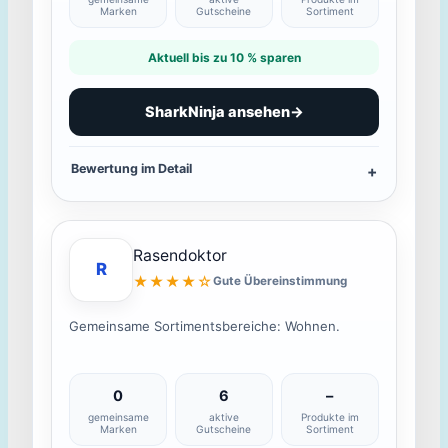
Marken
Gutscheine
Sortiment
Aktuell bis zu 10 % sparen
SharkNinja ansehen
→
Bewertung im Detail
Rasendoktor
R
★★★★☆
Gute Übereinstimmung
Gemeinsame Sortimentsbereiche: Wohnen.
0
6
–
gemeinsame
aktive
Produkte im
Marken
Gutscheine
Sortiment