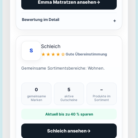
Emma Matratzen ansehen
→
Bewertung im Detail
Schleich
S
★★★★☆
Gute Übereinstimmung
Gemeinsame Sortimentsbereiche: Wohnen.
0
5
–
gemeinsame
aktive
Produkte im
Marken
Gutscheine
Sortiment
Aktuell bis zu 40 % sparen
Schleich ansehen
→