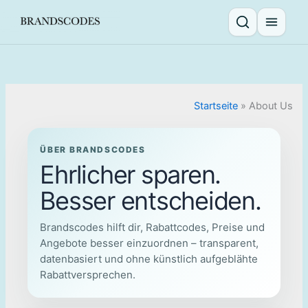
Skip
to
Suche öffnen
Menü ö
content
Startseite
»
About Us
ÜBER BRANDSCODES
Ehrlicher sparen.
Besser entscheiden.
Brandscodes hilft dir, Rabattcodes, Preise und
Angebote besser einzuordnen – transparent,
datenbasiert und ohne künstlich aufgeblähte
Rabattversprechen.