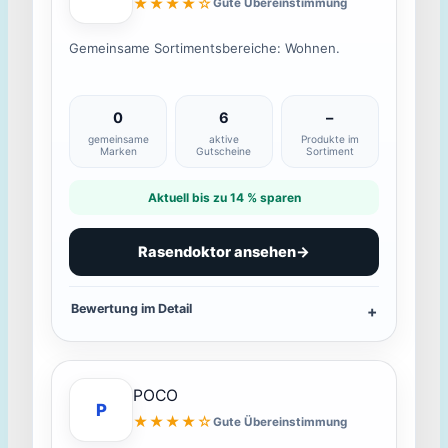
★★★★☆
Gute Übereinstimmung
Gemeinsame Sortimentsbereiche: Wohnen.
0
6
–
gemeinsame
aktive
Produkte im
Marken
Gutscheine
Sortiment
Aktuell bis zu 14 % sparen
Rasendoktor ansehen
→
Bewertung im Detail
POCO
P
★★★★☆
Gute Übereinstimmung