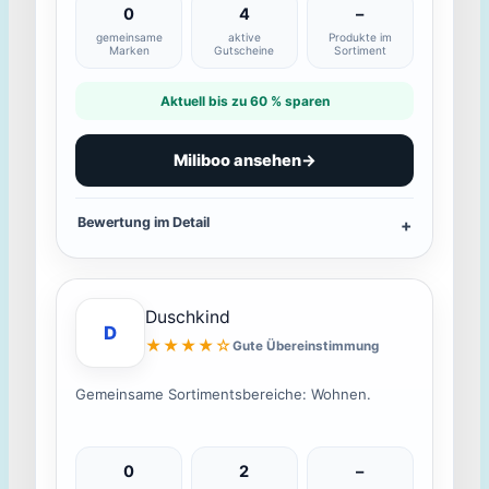
0
4
–
gemeinsame
aktive
Produkte im
Marken
Gutscheine
Sortiment
Aktuell bis zu 60 % sparen
Miliboo ansehen
→
Bewertung im Detail
Duschkind
D
★★★★☆
Gute Übereinstimmung
Gemeinsame Sortimentsbereiche: Wohnen.
0
2
–