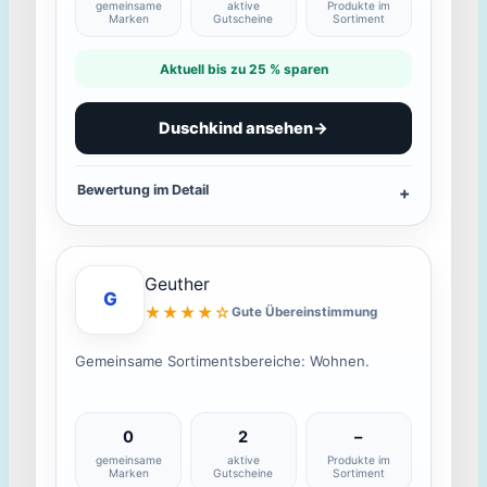
gemeinsame
aktive
Produkte im
Marken
Gutscheine
Sortiment
Aktuell bis zu 25 % sparen
Duschkind ansehen
→
Bewertung im Detail
Geuther
G
★★★★☆
Gute Übereinstimmung
Gemeinsame Sortimentsbereiche: Wohnen.
0
2
–
gemeinsame
aktive
Produkte im
Marken
Gutscheine
Sortiment