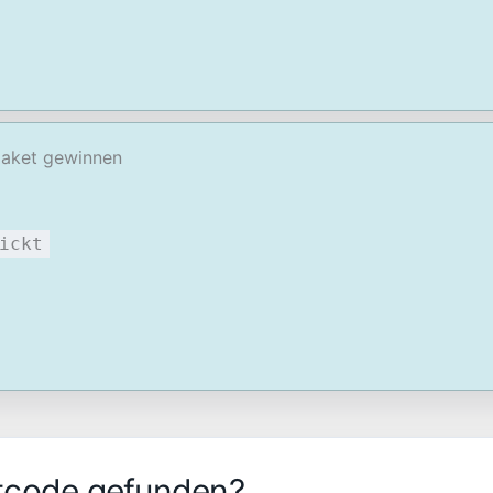
paket gewinnen
ickt
tcode gefunden?