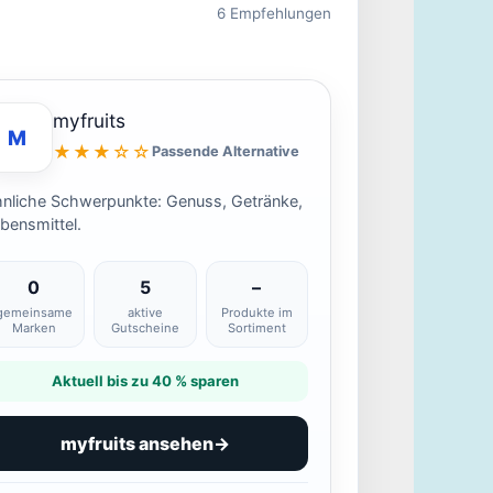
6 Empfehlungen
myfruits
M
★★★☆☆
Passende Alternative
nliche Schwerpunkte: Genuss, Getränke,
bensmittel.
0
5
–
gemeinsame
aktive
Produkte im
Marken
Gutscheine
Sortiment
Aktuell bis zu 40 % sparen
myfruits ansehen
→