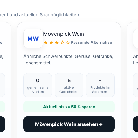
ment und aktuellen Sparmöglichkeiten.
Mövenpick Wein
MW
★★★☆☆
ve
Passende Alternative
e,
Ähnliche Schwerpunkte: Genuss, Getränke,
Äh
Lebensmittel.
Le
0
5
–
m
gemeinsame
aktive
Produkte im
Marken
Gutscheine
Sortiment
Aktuell bis zu 50 % sparen
Mövenpick Wein ansehen
→