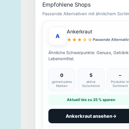
Empfohlene Shops
Passende Alternativen mit ähnlichem Sorti
Ankerkraut
A
★★★☆☆
Passende Alternati
Ähnliche Schwerpunkte: Genuss, Getränk
Lebensmittel.
0
5
–
gemeinsame
aktive
Produkte i
Marken
Gutscheine
Sortiment
Aktuell bis zu 25 % sparen
Ankerkraut ansehen
→