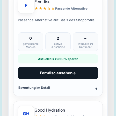
Femdisc
F
★★★☆☆
Passende Alternative
Passende Alternative auf Basis des Shopprofils.
0
2
–
gemeinsame
aktive
Produkte im
Marken
Gutscheine
Sortiment
Aktuell bis zu 20 % sparen
Femdisc ansehen
→
Bewertung im Detail
Good Hydration
GH