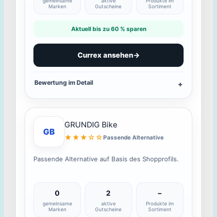
gemeinsame
aktive
Produkte im
Marken
Gutscheine
Sortiment
Aktuell bis zu 60 % sparen
Currex ansehen
→
Bewertung im Detail
GRUNDIG Bike
GB
★★★☆☆
Passende Alternative
Passende Alternative auf Basis des Shopprofils.
0
2
–
gemeinsame
aktive
Produkte im
Marken
Gutscheine
Sortiment