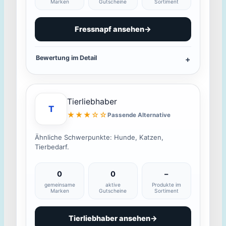
Marken
Gutscheine
Sortiment
Fressnapf ansehen
→
Bewertung im Detail
Tierliebhaber
T
★★★☆☆
Passende Alternative
Ähnliche Schwerpunkte: Hunde, Katzen,
Tierbedarf.
0
0
–
gemeinsame
aktive
Produkte im
Marken
Gutscheine
Sortiment
Tierliebhaber ansehen
→