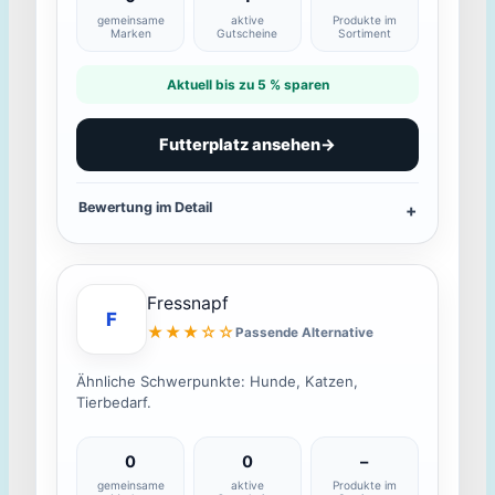
gemeinsame
aktive
Produkte im
Marken
Gutscheine
Sortiment
Aktuell bis zu 5 % sparen
Futterplatz ansehen
→
Bewertung im Detail
Fressnapf
F
★★★☆☆
Passende Alternative
Ähnliche Schwerpunkte: Hunde, Katzen,
Tierbedarf.
0
0
–
gemeinsame
aktive
Produkte im