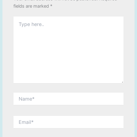
fields are marked
*
Type
here..
Name*
Email*