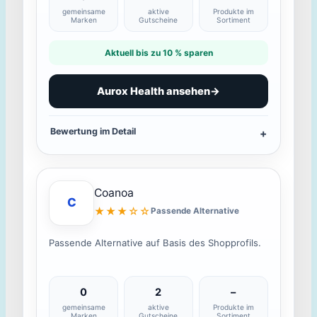
gemeinsame
aktive
Produkte im
Marken
Gutscheine
Sortiment
Aktuell bis zu 10 % sparen
Aurox Health ansehen
→
Bewertung im Detail
Coanoa
C
★★★☆☆
Passende Alternative
Passende Alternative auf Basis des Shopprofils.
0
2
–
gemeinsame
aktive
Produkte im
Marken
Gutscheine
Sortiment