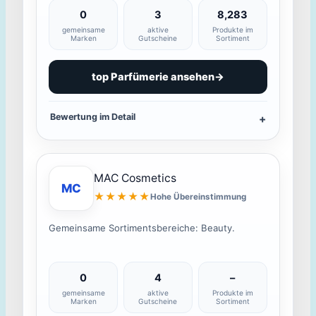
0
3
8,283
gemeinsame
aktive
Produkte im
Marken
Gutscheine
Sortiment
top Parfümerie ansehen
→
Bewertung im Detail
MAC Cosmetics
MC
★★★★★
Hohe Übereinstimmung
Gemeinsame Sortimentsbereiche: Beauty.
0
4
–
gemeinsame
aktive
Produkte im
Marken
Gutscheine
Sortiment