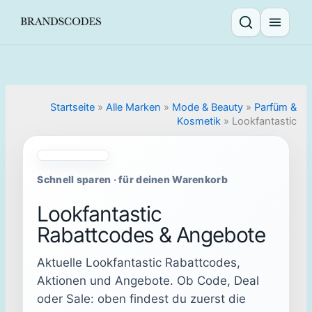
Skip
to
Suche öffnen
Menü ö
content
Startseite
»
Alle Marken
»
Mode & Beauty
»
Parfüm &
Kosmetik
»
Lookfantastic
Schnell sparen · für deinen Warenkorb
Lookfantastic
Rabattcodes & Angebote
Aktuelle Lookfantastic Rabattcodes,
Aktionen und Angebote. Ob Code, Deal
oder Sale: oben findest du zuerst die