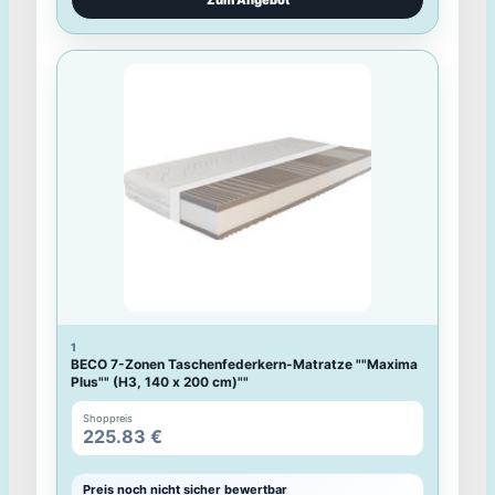
GARDAMO
GARDAMO Lounge Set »Malaga« 3-teilig, grau
Shoppreis
149.00 €
Preis noch nicht sicher bewertbar
Noch keine belastbare Preisbewertung aus dem Backend
Ø 324.00 €
Bestpreis 149.00 €
Preisverlauf anzeigen
Zum Angebot