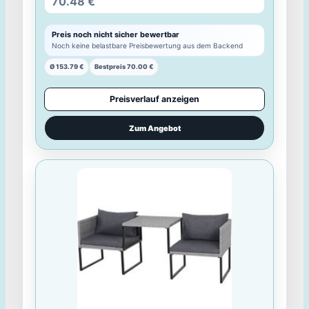
1
RAUCH ORANGE Alabama Kommode (3-türig, 3
Schubladen, Weiß/Eiche Artisan, 120 x 81 cm)""
Shoppreis
232.48 €
Preis noch nicht sicher bewertbar
Noch keine belastbare Preisbewertung aus dem Backend
Ø 232.21 €
Bestpreis 231.93 €
Preisverlauf anzeigen
Zum Angebot