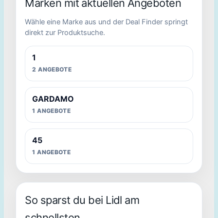
Marken mit aktuellen Angeboten
Wähle eine Marke aus und der Deal Finder springt
1
direkt zur Produktsuche.
BECO 7-Zonen Taschenfederkern-Matratze ""Maxima
Plus"" (H3, 140 x 200 cm)""
1
Shoppreis
2 ANGEBOTE
225.83 €
GARDAMO
Preis noch nicht sicher bewertbar
Noch keine belastbare Preisbewertung aus dem Backend
1 ANGEBOTE
Ø 225.78 €
Bestpreis 225.73 €
45
1 ANGEBOTE
Preisverlauf anzeigen
Zum Angebot
So sparst du bei Lidl am
schnellsten