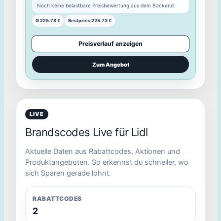
LIVE
Brandscodes Live für Lidl
45
AR SHELVING Regalsystem Rivet (180x180x210x45
cm)""
Aktuelle Daten aus Rabattcodes, Aktionen und
Produktangeboten. So erkennst du schneller, wo
Shoppreis
sich Sparen gerade lohnt.
77.99 €
RABATTCODES
Preis noch nicht sicher bewertbar
2
Noch keine belastbare Preisbewertung aus dem Backend