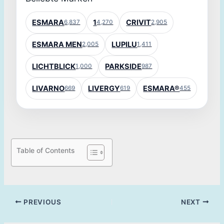
ESMARA
1
CRIVIT
6,837
4,270
2,905
ESMARA MEN
LUPILU
2,005
1,411
LICHTBLICK
PARKSIDE
1,000
987
LIVARNO
LIVERGY
ESMARA®
669
619
455
Table of Contents
PREVIOUS
NEXT