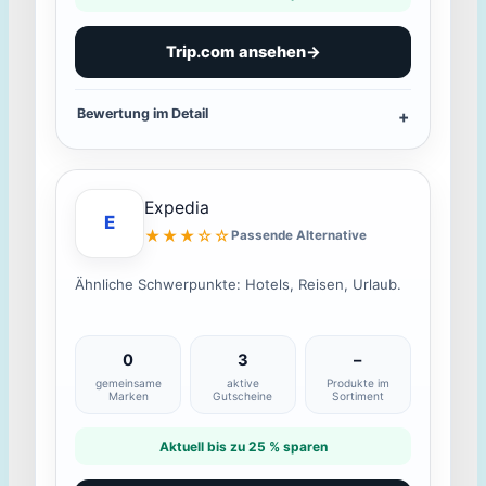
Trip.com ansehen
→
Bewertung im Detail
Expedia
E
★★★☆☆
Passende Alternative
Ähnliche Schwerpunkte: Hotels, Reisen, Urlaub.
0
3
–
gemeinsame
aktive
Produkte im
Marken
Gutscheine
Sortiment
Aktuell bis zu 25 % sparen