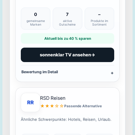
0
7
–
gemeinsame
aktive
Produkte im
Marken
Gutscheine
Sortiment
Aktuell bis zu 40 % sparen
sonnenklar TV ansehen
→
Bewertung im Detail
RSD Reisen
RR
★★★☆☆
Passende Alternative
Ähnliche Schwerpunkte: Hotels, Reisen, Urlaub.