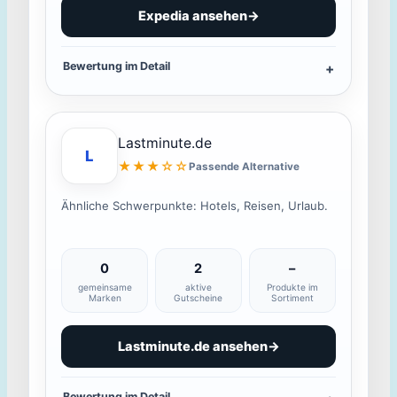
Expedia ansehen
→
Bewertung im Detail
Lastminute.de
L
★★★☆☆
Passende Alternative
Ähnliche Schwerpunkte: Hotels, Reisen, Urlaub.
0
2
–
gemeinsame
aktive
Produkte im
Marken
Gutscheine
Sortiment
Lastminute.de ansehen
→
Bewertung im Detail