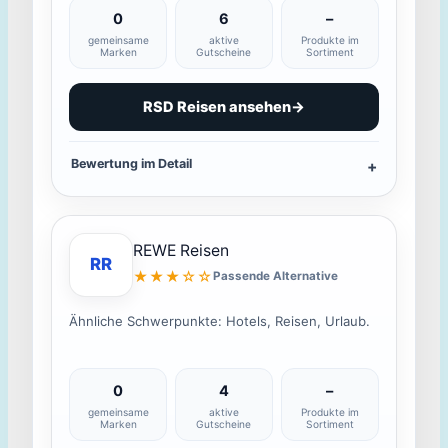
0
6
–
gemeinsame
aktive
Produkte im
Marken
Gutscheine
Sortiment
RSD Reisen ansehen
→
Bewertung im Detail
REWE Reisen
RR
★★★☆☆
Passende Alternative
Ähnliche Schwerpunkte: Hotels, Reisen, Urlaub.
0
4
–
gemeinsame
aktive
Produkte im
Marken
Gutscheine
Sortiment