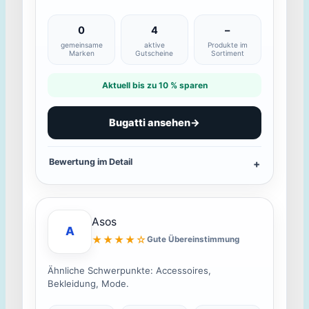
0
4
–
gemeinsame
aktive
Produkte im
Marken
Gutscheine
Sortiment
Aktuell bis zu 10 % sparen
Bugatti ansehen
→
Bewertung im Detail
Asos
A
★★★★☆
Gute Übereinstimmung
Ähnliche Schwerpunkte: Accessoires,
Bekleidung, Mode.