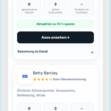
0
3
–
gemeinsame
aktive
Produkte im
Marken
Gutscheine
Sortiment
Aktuell bis zu 70 % sparen
Asos ansehen
→
Bewertung im Detail
Betty Barclay
BB
★★★★☆
Gute Übereinstimmung
Ähnliche Schwerpunkte: Accessoires,
Bekleidung, Mode.
0
3
–