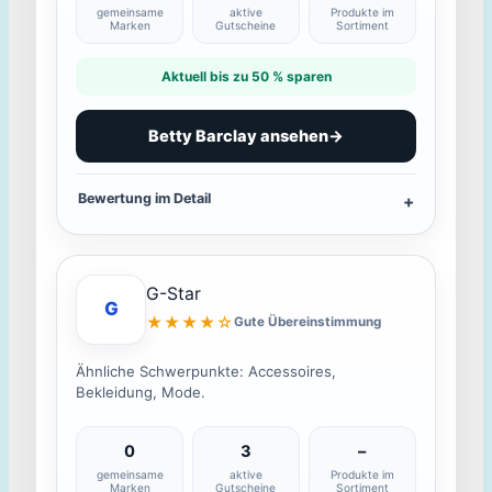
gemeinsame
aktive
Produkte im
Marken
Gutscheine
Sortiment
Aktuell bis zu 50 % sparen
Betty Barclay ansehen
→
Bewertung im Detail
G-Star
G
★★★★☆
Gute Übereinstimmung
Ähnliche Schwerpunkte: Accessoires,
Bekleidung, Mode.
0
3
–
gemeinsame
aktive
Produkte im
Marken
Gutscheine
Sortiment