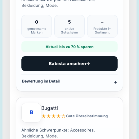
Bekleidung, Mode.
0
5
–
gemeinsame
aktive
Produkte im
Marken
Gutscheine
Sortiment
Aktuell bis zu 70 % sparen
Babista ansehen
→
Bewertung im Detail
Bugatti
B
★★★★☆
Gute Übereinstimmung
Ähnliche Schwerpunkte: Accessoires,
Bekleidung, Mode.