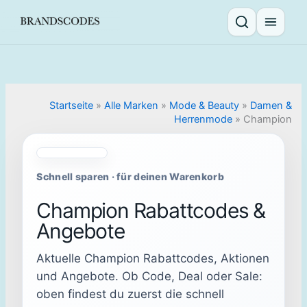
Skip
to
Suche öffnen
Menü ö
content
Startseite
»
Alle Marken
»
Mode & Beauty
»
Damen &
Herrenmode
»
Champion
Schnell sparen · für deinen Warenkorb
Champion Rabattcodes &
Angebote
Aktuelle Champion Rabattcodes, Aktionen
und Angebote. Ob Code, Deal oder Sale:
oben findest du zuerst die schnell