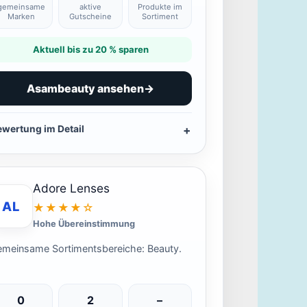
gemeinsame
aktive
Produkte im
Marken
Gutscheine
Sortiment
Aktuell bis zu 20 % sparen
Asambeauty ansehen
→
ewertung im Detail
Adore Lenses
AL
★★★★☆
Hohe Übereinstimmung
meinsame Sortimentsbereiche: Beauty.
0
2
–