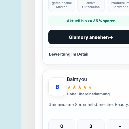
gemeinsame
aktive
Produkte i
Marken
Gutscheine
Sortiment
Aktuell bis zu 35 % sparen
Glamory ansehen
→
Bewertung im Detail
Balmyou
B
★★★★☆
Hohe Übereinstimmung
Gemeinsame Sortimentsbereiche: Beauty
0
3
–