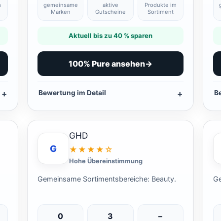
m
gemeinsame
aktive
Produkte im
Marken
Gutscheine
Sortiment
Aktuell bis zu 40 % sparen
100% Pure ansehen
→
Bewertung im Detail
B
GHD
G
★★★★☆
Hohe Übereinstimmung
.
Gemeinsame Sortimentsbereiche: Beauty.
Ge
0
3
–