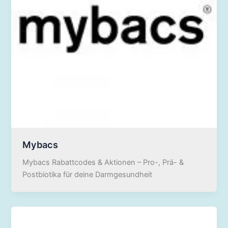
Mybacs
Mybacs Rabattcodes & Aktionen – Pro-, Prä- &
Postbiotika für deine Darmgesundheit